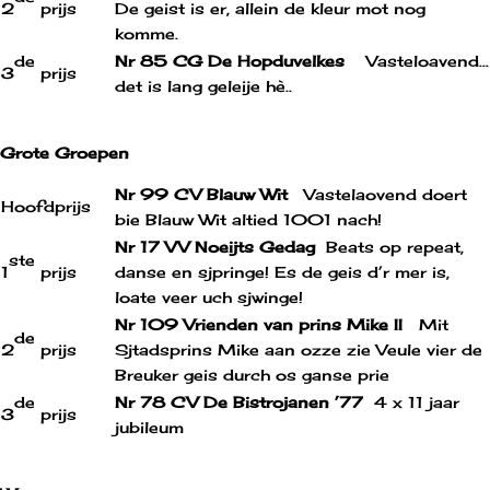
2
prijs
De geist is er, allein de kleur mot nog
komme.
de
Nr 85 CG De Hopduvelkes
Vasteloavend…
3
prijs
det is lang geleije hè..
Grote Groepen
Nr 99 CV Blauw Wit
Vastelaovend doert
Hoofdprijs
bie Blauw Wit altied 1001 nach!
Nr 17 VV Noeijts Gedag
Beats op repeat,
ste
1
prijs
danse en sjpringe! Es de geis d’r mer is,
loate veer uch sjwinge!
Nr 109 Vrienden van prins Mike II
Mit
de
2
prijs
Sjtadsprins Mike aan ozze zie Veule vier de
Breuker geis durch os ganse prie
de
Nr 78 CV De Bistrojanen ’77
4 x 11 jaar
3
prijs
jubileum