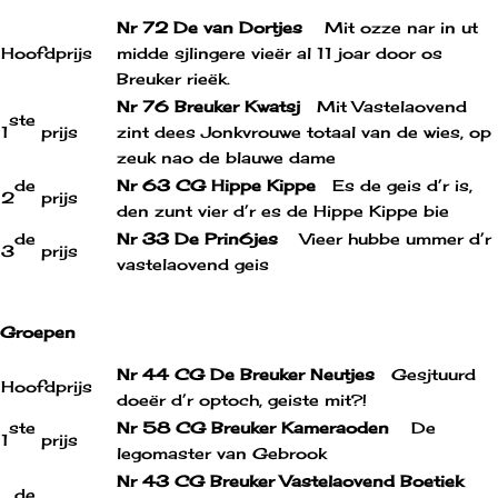
Nr 72 De van Dortjes
Mit ozze nar in ut
Hoofdprijs
midde sjlingere vieër al 11 joar door os
Breuker rieëk.
Nr 76 Breuker Kwatsj
Mit Vastelaovend
ste
1
prijs
zint dees Jonkvrouwe totaal van de wies, op
zeuk nao de blauwe dame
de
Nr 63 CG Hippe Kippe
Es de geis d’r is,
2
prijs
den zunt vier d’r es de Hippe Kippe bie
de
Nr 33 De Prin6jes
Vieer hubbe ummer d’r
3
prijs
vastelaovend geis
Groepen
Nr 44 CG De Breuker Neutjes
Gesjtuurd
Hoofdprijs
doeër d’r optoch, geiste mit?!
ste
Nr 58 CG Breuker Kameraoden
De
1
prijs
legomaster van Gebrook
Nr 43 CG Breuker Vastelaovend Boetiek
de