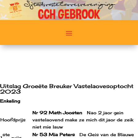
Uitslag Groeëte Breuker Vastelaovesoptocht
2023
Enkeling
Nr 92 Math Joosten
Nao 2 jaor gein
Hoofdprijs
vastelaovend make ze mich dit jaor de zeik
niet mie lauw
ste
Nr 53 Mia Peters
De Geis van de Blauwe
1
prijs