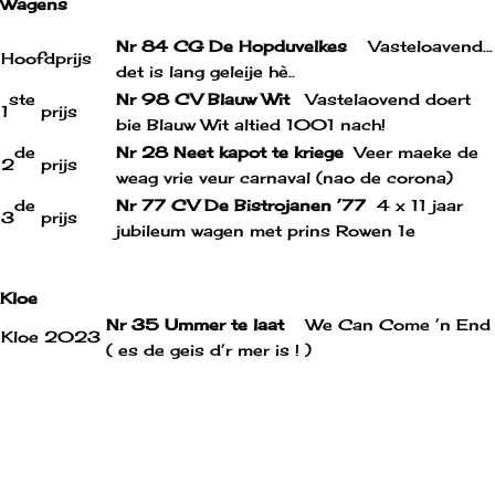
Wagens
Nr 84 CG De Hopduvelkes
Vasteloavend…
Hoofdprijs
det is lang geleije hè..
ste
Nr 98 CV Blauw Wit
Vastelaovend doert
1
prijs
bie Blauw Wit altied 1001 nach!
de
Nr 28 Neet kapot te kriege
Veer maeke de
2
prijs
weag vrie veur carnaval (nao de corona)
de
Nr 77 CV De Bistrojanen ’77
4 x 11 jaar
3
prijs
jubileum wagen met prins Rowen 1e
Kloe
Nr 35 Ummer te laat
We Can Come ’n End
Kloe 2023
( es de geis d’r mer is ! )