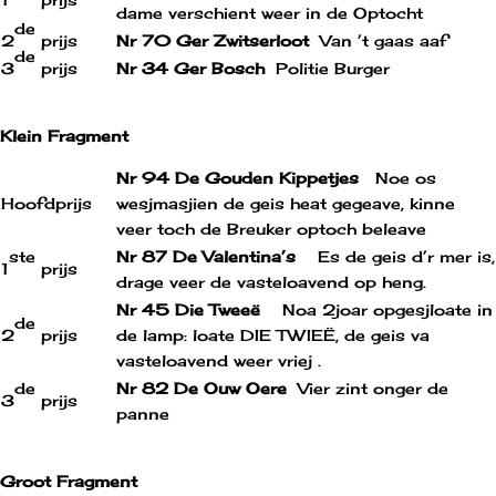
dame verschient weer in de Optocht
de
2
prijs
Nr 70 Ger Zwitserloot
Van ’t gaas aaf
de
3
prijs
Nr 34 Ger Bosch
Politie Burger
Klein Fragment
Nr 94 De Gouden Kippetjes
Noe os
Hoofdprijs
wesjmasjien de geis heat gegeave, kinne
veer toch de Breuker optoch beleave
ste
Nr 87 De Valentina’s
Es de geis d’r mer is,
1
prijs
drage veer de vasteloavend op heng.
Nr 45 Die Twee
ë
Noa 2joar opgesjloate in
de
2
prijs
de lamp: loate DIE TWIEË, de geis va
vasteloavend weer vriej .
de
Nr 82 De Ouw Oere
Vier zint onger de
3
prijs
panne
Groot Fragment