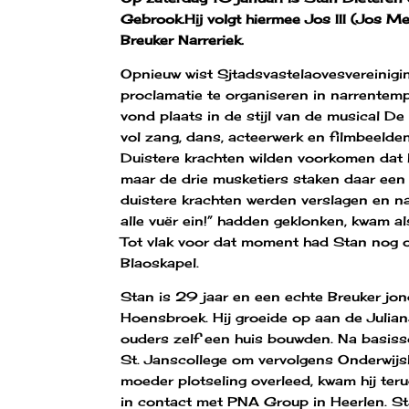
Gebrook.Hij volgt hiermee Jos III (Jos Me
Breuker Narreriek.
Opnieuw wist Sjtadsvastelaovesvereinig
proclamatie te organiseren in narrentem
vond plaats in de stijl van de musical D
vol zang, dans, acteerwerk en filmbeelden
Duistere krachten wilden voorkomen dat he
maar de drie musketiers staken daar een
duistere krachten werden verslagen en nad
alle vuër ein!” hadden geklonken, kwam al
Tot vlak voor dat moment had Stan nog 
Blaoskapel.
Stan is 29 jaar en een echte Breuker jong.
Hoensbroek. Hij groeide op aan de Julian
ouders zelf een huis bouwden. Na basiss
St. Janscollege om vervolgens Onderwijsk
moeder plotseling overleed, kwam hij teru
in contact met PNA Group in Heerlen. St