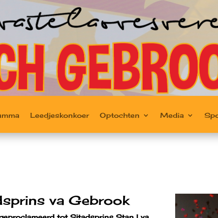
ramma
Leedjeskonkoer
Optochten
Media
Sp
adsprins va Gebrook
geproclameerd tot Sjtadsprins Stan I va