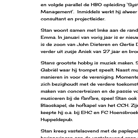
en volgde parallel de HBO opleiding ‘Sy
Management’. Inmiddels werkt hij alweer
consultant en projectleider.
Stan woont samen met Imke aan de rand
Emma. In januari van vorig jaar is er ni
is de zoon van John Dieteren en Gertie 
verder uit zusje Aniek van 27 jaar en bro
Stans grootste hobby is muziek maken. Sin
Gabriël waar hij trompet speelt. Naast mu
manieren in voor de vereniging. Momenteel
zich bezighoudt met de verdere toekomst 
maken van concertreizen en de passie voo
musiceren bij de fanfare, speel Stan ook 
Blaoskapel, de hofkapel van het CCH. Zij
keepte hij o.a. bij EHC en FC Hoensbroek
Huppeldepub.
Stan kreeg vastelaovend met de paplepel 
herinneringen aan de vastelaovend gaan t