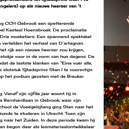
ngelers) op als nieuwe heerser van ’t
ing CCH
Gebrook een spetterende
pel Kasteel Hoensbroek. De proclamatie
e Drie musketiers. Een spannend spektakel
 vertelden het verhaal van D’artagnan.
t rijk een nieuwe heerser zou krijgen,
 stokje voor in de vorm van hun degens. De
at de laatste klanken van “Eine vuër alle,
s slotstuk Sjtadsprins Stan I te voorschijn.
op het podium gezeten met de Breuker
 Vanaf zijn vijfde jaar woont hij in
a Bernhardlaan in Gebrook, waar zijn
chool de Voeëgelsjtang ging Stan naar het
unde te studeren in Utrecht. Toen zijn
g naar het Zuiden. In deze periode kwam hij
an begon daar als lesmateriaalontwikkelaar