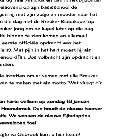
telaovend op zijn basisschool de
gen hij met zijn zusje en moeder naar het
was die dag met de Breuker Blaoskapel op
euker jong om de kapel later op die dag
tia binnen te zien komen en allemaal
 eerste officiële opdracht was het
rs). Met pijn in het hart moest hij als
yenoordfan. Jos volbracht zijn opdracht en
insen.
ie inzetten om er samen met alle Breuker
 van te maken met als motto “Wat vluugt d’r
s van harte welkom op zondag 18 januari
l Hoensbroek. Dan houdt de nieuwe heerser
eptie. We wensen de nieuwe Sjtadsprins
vesseizoen toe!
ësjte va Gebrook kunt u
hier
lezen!