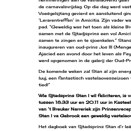
de carnavalsvrijdag. Op die dag werd vas
Voeëgelsjtang gevierd en aansluitend gin
‘Lerarentreffen’ in Amicitia. Zijn vader 
pad. “Geweldig was het toen als kleine Br
samen met de Sjtadjsprins een vol Amici
samen te zingen en te sjoenkelen.” Stans
inaugureren van oud-prins Jos III (Mengele
Ajacied een avond door het leven als Fe
werd opgenomen in de galerij der Oud-Pr
De komende weken zal Stan al zijn energ
luuj, een fantastisch vastelaovesseizoen
tied!”
Wie Sjtadsprins Stan I wil feliciteren, i
tussen 18.33 uur en 20.11 uur in Kastee
van ’t Breuker Narreriek zijn Prinsenrec
Stan I va Gebrook een geweldig vastelao
Het dagboek van Sjtadsprins Stan d’r Ie