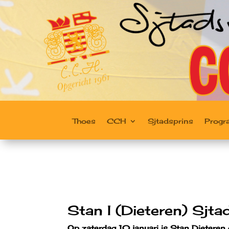
Thoes
CCH
Sjtadsprins
Prog
Stan I (Dieteren) Sjt
Op zaterdag 10 januari is Stan Dieteren 