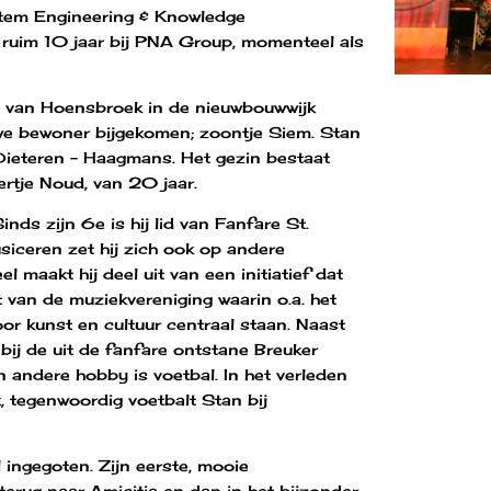
stem Engineering & Knowledge
 ruim 10 jaar bij PNA Group, momenteel als
 van Hoensbroek in de nieuwbouwwijk
euwe bewoner bijgekomen; zoontje Siem. Stan
Dieteren – Haagmans. Het gezin bestaat
ertje Noud, van 20 jaar.
ds zijn 6e is hij lid van Fanfare St.
siceren zet hij zich ook op andere
 maakt hij deel uit van een initiatief dat
van de muziekvereniging waarin o.a. het
r kunst en cultuur centraal staan. Naast
bij de uit de fanfare ontstane Breuker
n andere hobby is voetbal. In het verleden
, tegenwoordig voetbalt Stan bij
ingegoten. Zijn eerste, mooie
erug naar Amicitia en dan in het bijzonder