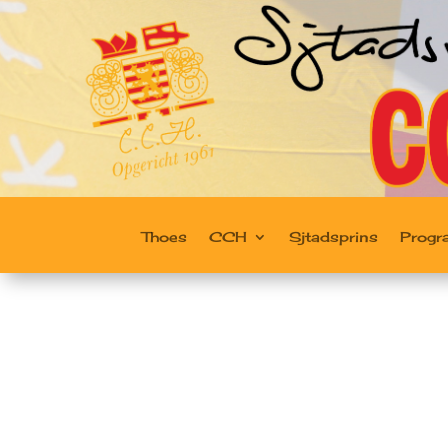
Thoes
CCH
Sjtadsprins
Prog