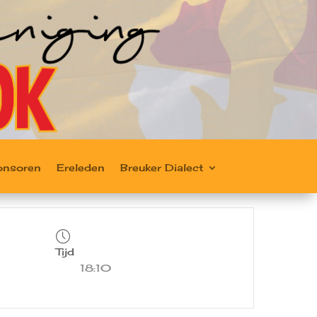
onsoren
Ereleden
Breuker Dialect
Tijd
18:10