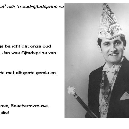
af vuër ’n oud-sjtadsprins va
ge bericht dat onze oud
. Jan was Sjtadsprins van
kte met dit grote gemis en
rinse, Beschermvrouwe,
ilie!