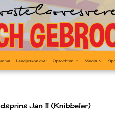
ramma
Leedjeskonkoer
Optochten
Media
Sp
sprins Jan II (Knibbeler)