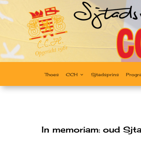
Thoes
CCH
Sjtadsprins
Prog
In memoriam: oud Sjtad