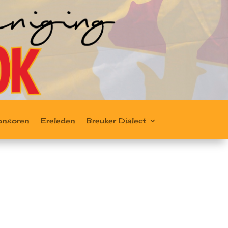
onsoren
Ereleden
Breuker Dialect