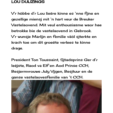
LOU DUIJZINGS
V’r höbbe d’r Lou lieëre kinne es ‘nne fijne en
gezellige miensj mit ‘n hart veur de Breuker
Vastelaovend. Mit veul enthousiasme waor hae
betrokke bie de vastelaovend in Gebrook.
V’r wunsje Marlijn en femilie väöl sjterkte en
krach toe om dit groeëte verlees te kinne
drage.
President Ton Toussaint, Sjtadsprins Ger d’r
Ieëjste, Raod va Elf en Aod Prinse CCH,
Besjermvrouwe July Vijgen, Besjtuur en de
ganse vastelaovesfemilie van ’t CCH.