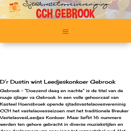
D’r Dustin wint Leedjeskonkoer Gebrook
Gebrook – “Doezend daag en nachte” is de titel van de
nuuje sjlager va Gebrook. In een volle gehoorzaal van
Kasteel Hoensbroek opende sjtadsvastelaovesvereninig
CCH het vastelaovesseizoen met het traditionele Breuker
VastelaovesLeedjes Konkoer. Maar liefst 16 nummers
werden ten gehore gebracht in diverse muziekstijlen en
door deelnemers van zeer jong tot respectabel oud. Het