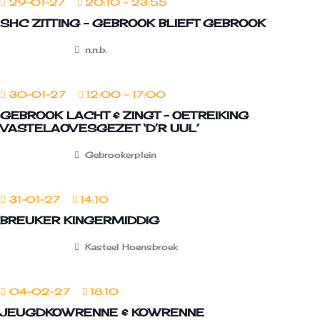
29-01-27
20:10
-
23:55
SHC ZITTING – GEBROOK BLIEFT GEBROOK
n.n.b.
30-01-27
12:00
-
17:00
GEBROOK LACHT & ZINGT – OETREIKING
VASTELAOVESGEZET ‘D’R UUL’
Gebrookerplein
31-01-27
14:10
BREUKER KINGERMIDDIG
Kasteel Hoensbroek
04-02-27
18:10
JEUGDKOWRENNE & KOWRENNE